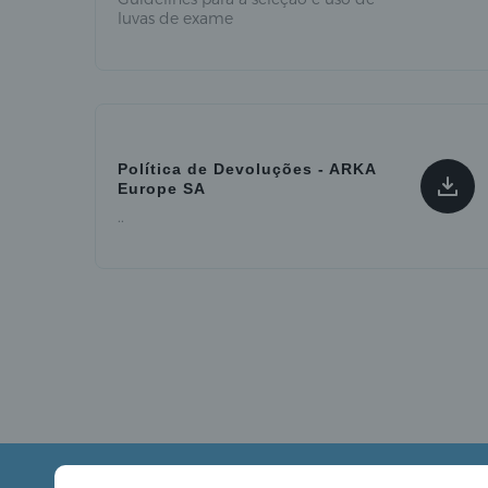
luvas de exame
Política de Devoluções - ARKA
Europe SA
..