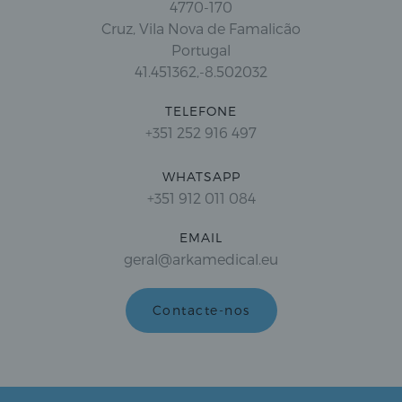
4770-170
Cruz, Vila Nova de Famalicão
Portugal
41.451362,-8.502032
TELEFONE
+351 252 916 497
WHATSAPP
+351 912 011 084
EMAIL
geral@arkamedical.eu
Contacte-nos