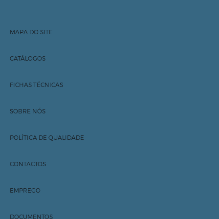
MAPA DO SITE
Início
Sobre nós
Contactos
CATÁLOGOS
Inovação
R.ADVANCE®
Sustentabilidade
Documentos
FICHAS TÉCNICAS
Marcas
rubbergold®
Carreiras
Aventais
Produtos
SOBRE NÓS
Notícias
Luvas
História
Contactos
POLÍTICA DE QUALIDADE
Rolos Marquesa
Missão
Documentos
CONTACTOS
Compromisso ambiental
Política de Qualidade
EMPREGO
DOCUMENTOS