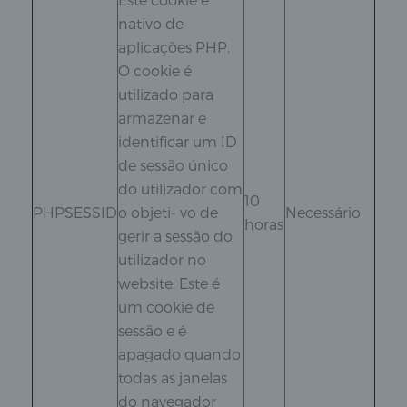
nativo de
aplicações PHP.
O cookie é
utilizado para
armazenar e
identificar um ID
de sessão único
do utilizador com
10
PHPSESSID
o objeti- vo de
Necessário
horas
gerir a sessão do
utilizador no
website. Este é
um cookie de
sessão e é
apagado quando
todas as janelas
do navegador