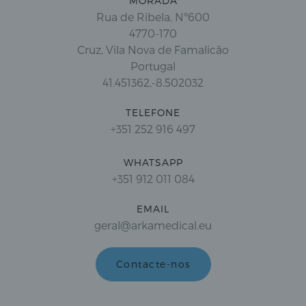
MORADA
Rua de Ribela, Nº600
4770-170
Cruz, Vila Nova de Famalicão
Portugal
41.451362,-8.502032
TELEFONE
+351 252 916 497
WHATSAPP
+351 912 011 084
EMAIL
geral@arkamedical.eu
Contacte-nos