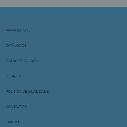
MAPA DO SITE
Início
Sobre nós
Contactos
CATÁLOGOS
Inovação
R.ADVANCE®
Sustentabilidade
Documentos
FICHAS TÉCNICAS
Marcas
rubbergold®
Carreiras
Aventais
Produtos
SOBRE NÓS
Notícias
Luvas
História
Contactos
POLÍTICA DE QUALIDADE
Rolos Marquesa
Missão
Documentos
CONTACTOS
Compromisso ambiental
Política de Qualidade
EMPREGO