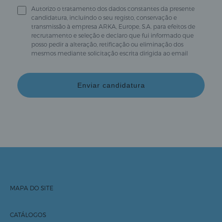
Autorizo o tratamento dos dados constantes da presente
candidatura, incluíndo o seu registo, conservação e
transmissão à empresa ARKA, Europe, S.A. para efeitos de
recrutamento e seleção e declaro que fui informado que
posso pedir a alteração, retificação ou eliminação dos
mesmos mediante solicitação escrita dirigida ao email
Enviar candidatura
MAPA DO SITE
Início
Sobre nós
Contactos
CATÁLOGOS